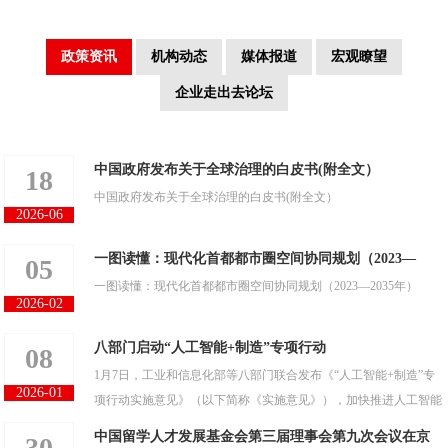
政策资讯
机构动态
媒体报道
宏观瞭望
企业走出去论坛
中国政府发布关于全球治理的白皮书(附全文）
18
中国政府发布关于全球治理的白皮书(附全文）
2026-06
一图读懂：​现代化首都都市圈空间协同规划（2023—
05
一图读懂：​现代化首都都市圈空间协同规划（2023—2035年）
2035年）
2026-02
八部门启动“人工智能+制造”专项行动
08
1月7日，工业和信息化部等八部门联合发布《“人工智能+制造”专
2026-01
项行动实施意见》（以下简称《实施意见》），加快推进人工智能
技术在制造业融合应用，
中国留学人才发展基金会第三届理事会第九次会议在京
30